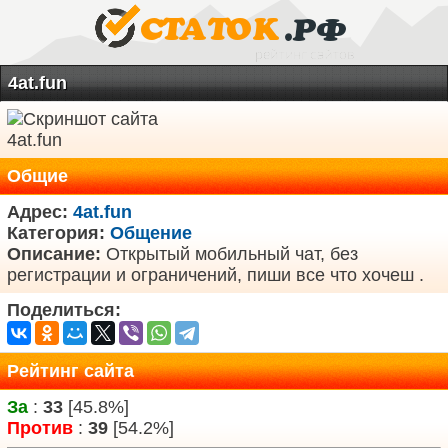
4at.fun
Общие
Адрес:
4at.fun
Категория:
Общение
Описание:
Открытый мобильный чат, без
регистрации и ограничений, пиши все что хочеш .
Поделиться:
Рейтинг сайта
За
:
33
[45.8%]
Против
:
39
[54.2%]