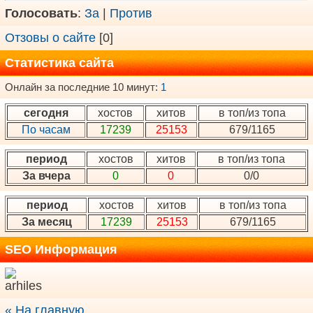
Голосовать
:
За
|
Против
Отзовы о сайте
[0]
Статистика сайта
Онлайн за последние 10 минут:
1
сегодня
хостов
хитов
в топ/из топа
По часам
17239
25153
679/1165
период
хостов
хитов
в топ/из топа
За вчера
0
0
0/0
период
хостов
хитов
в топ/из топа
За месяц
17239
25153
679/1165
SEO Информация
« На главную