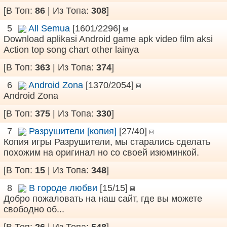
[В Топ:
86
| Из Топа:
308
]
5
All Semua
[1601/2296]
Download aplikasi Android game apk video film aksi
Action top song chart other lainya
[В Топ:
363
| Из Топа:
374
]
6
Android Zona
[1370/2054]
Android Zona
[В Топ:
375
| Из Топа:
330
]
7
Разрушители [копия]
[27/40]
Копия игры Разрушители, мы старались сделать
похожим на оригинал но со своей изюминкой.
[В Топ:
15
| Из Топа:
348
]
8
В городе любви
[15/15]
Добро пожаловать на наш сайт, где вы можете
свободно об...