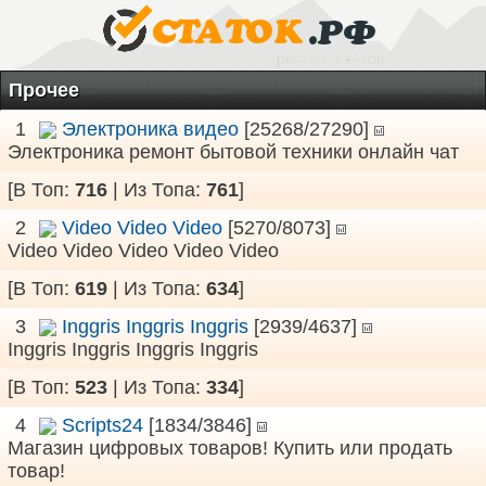
Прочее
1
Электроника видео
[25268/27290]
Электроника ремонт бытовой техники онлайн чат
[В Топ:
716
| Из Топа:
761
]
2
Video Video Video
[5270/8073]
Video Video Video Video Video
[В Топ:
619
| Из Топа:
634
]
3
Inggris Inggris Inggris
[2939/4637]
Inggris Inggris Inggris Inggris
[В Топ:
523
| Из Топа:
334
]
4
Scripts24
[1834/3846]
Магазин цифровых товаров! Купить или продать
товар!