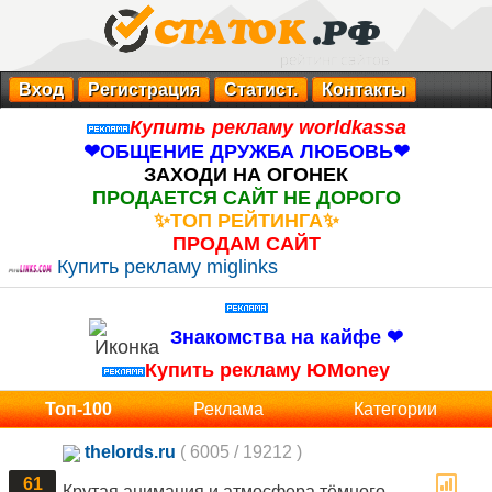
Вход
Регистрация
Статист.
Контакты
Купить рекламу worldkassa
❤ОБЩЕНИЕ ДРУЖБА ЛЮБОВЬ❤
ЗАХОДИ НА ОГОНЕК
ПРОДАЕТСЯ САЙТ НЕ ДОРОГО
✨ТОП РЕЙТИНГА✨
ПРОДАМ САЙТ
Купить рекламу miglinks
Знакомства на кайфе ❤
Купить рекламу ЮMoney
Топ-100
Реклама
Категории
thelords.ru
( 6005 / 19212 )
61
Крутая анимация и атмосфера тёмного