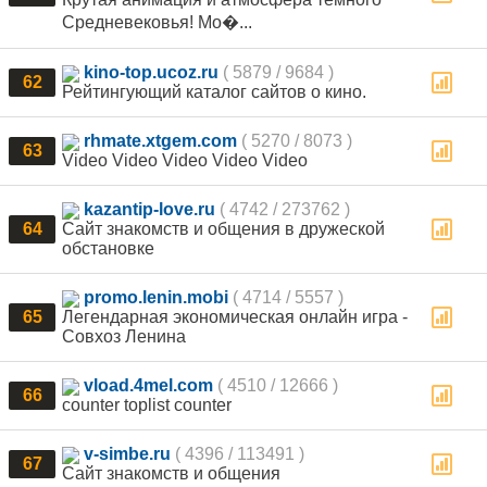
Средневековья! Мо�...
kino-top.ucoz.ru
( 5879 / 9684 )
62
Рейтингующий каталог сайтов о кино.
rhmate.xtgem.com
( 5270 / 8073 )
63
Video Video Video Video Video
kazantip-love.ru
( 4742 / 273762 )
64
Сайт знакомств и общения в дружеской
обстановке
promo.lenin.mobi
( 4714 / 5557 )
65
Легендарная экономическая онлайн игра -
Совхоз Ленина
vload.4mel.com
( 4510 / 12666 )
66
counter toplist counter
v-simbe.ru
( 4396 / 113491 )
67
Сайт знакомств и общения